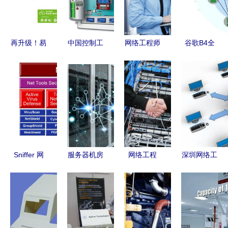
再升级！易
中国控制工
网络工程师
谷歌B4全
安联获评江
程师的互动
的利器 轻
球互联SDN
苏省零信任
网络社区
薄铝笔记本
介绍 为什
网络安全工
从Control
在现代服务
么5G网络
程技术研究
Engineering
器室的应用
能实现高效
中心，引领
China到网
提速
网络安全新
络工程新纪
标杆
元
Sniffer 网
服务器机房
网络工程
深圳网络工
络工程师的
中心交换网
构建数字化
程师专业培
得力助手与
络数据3D
世界的基石
训学校 打
解决方案
渲染与网络
造网络工程
工程应用
精英之路