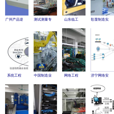
广州产品逆
测试测量专
山东临工
彰显制造实
向工程抄数
区风采再现
以卓越装备
力！日海智
设计价格及
2013年知
助力全球基
能再度荣获
厂家指南
名厂商及热
建与网络工
国家级制造
门技术产品
程建设
业单项冠军
一览
系统工程
中国制造业
网络工程
济宁网络安
工业4.0时
迈向高质量
连接世界的
全工程师培
代网络工程
发展 网络
数字桥梁
训机构指南
的基石
工程的创新
开启网络工
与变革
程职业新篇
章