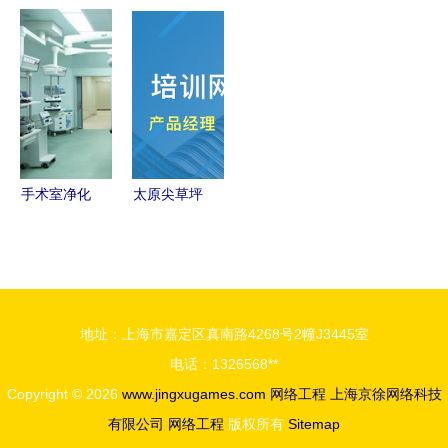
线覆盖网络
程建设与本
道双向I2C
装公司 如
方案设计与
地化服务指
总线缓冲IC
何打造专业
实施指南
南
赋能网络服
高效的PPT
务器与
演示方案
ATCA设
计，最大化
速度与噪声
手术室净化
太原尖草坪
裕量
工程与网络
区网络工程
工程 山东
师培训班选
鲁中医疗设
择指南与课
备工程公司
程排名解析
地址：上海市嘉定区真南路4268号2幢J3445室
的专业实践
电话：1326568**
Copyright © 2026
www.jingxugames.com
网络工程
上海京徐网络科技
有限公司
网络工程
版权所有
Sitemap