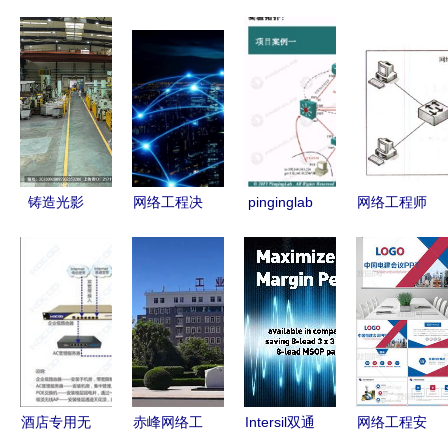
铸造光影
网络工程决
pinginglab
网络工程师
汇图网上的
算书编制指
网络工程
真题解析与
制造业摄影
南与核心要
构建高可用
备考要点
与网络工程
点解析
企业网络的
——以
的视觉叙事
经典案例剖
2014年上
析
半年上午试
题为例
酒店专用无
赤峰网络工
Intersil双通
网络工程安