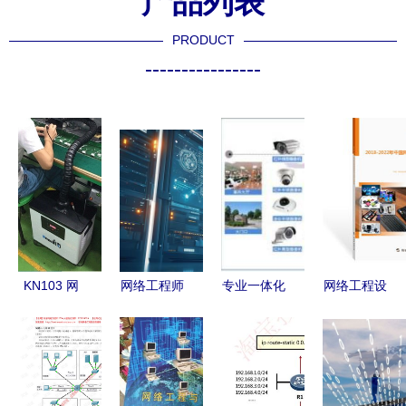
产品列表
PRODUCT
----------------
KN103 网
网络工程师
专业一体化
网络工程设
络工程 构
就业前景深
服务 海康
备行业深度
建数字时代
度剖析 从
威视全系列
研究报告
的骨干架构
入门到精通
产品与北京
（最新版）
的成长路线
安防及网络