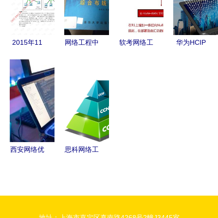
规划
工程解决方
案
2015年11
网络工程中
软考网络工
华为HCIP
月网络工程
的基石 综
程师认证
与HCIE认
师下午试题
合布线系统
第六章 第
证 国家承
网络工程实
四篇 网络
认度与网络
践与挑战
工程核心知
工程师的职
识精析
业路径解析
西安网络优
思科网络工
化与网络工
程师认证报
程培训班选
名指南与网
择指南 如
络工程职业
何找到靠谱
前景
地址：上海市嘉定区真南路4268号2幢J3445室