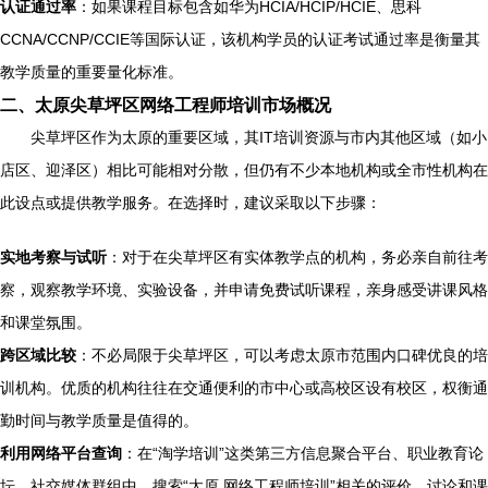
认证通过率
：如果课程目标包含如华为HCIA/HCIP/HCIE、思科
CCNA/CCNP/CCIE等国际认证，该机构学员的认证考试通过率是衡量其
教学质量的重要量化标准。
二、太原尖草坪区网络工程师培训市场概况
尖草坪区作为太原的重要区域，其IT培训资源与市内其他区域（如小
店区、迎泽区）相比可能相对分散，但仍有不少本地机构或全市性机构在
此设点或提供教学服务。在选择时，建议采取以下步骤：
实地考察与试听
：对于在尖草坪区有实体教学点的机构，务必亲自前往考
察，观察教学环境、实验设备，并申请免费试听课程，亲身感受讲课风格
和课堂氛围。
跨区域比较
：不必局限于尖草坪区，可以考虑太原市范围内口碑优良的培
训机构。优质的机构往往在交通便利的市中心或高校区设有校区，权衡通
勤时间与教学质量是值得的。
利用网络平台查询
：在“淘学培训”这类第三方信息聚合平台、职业教育论
坛、社交媒体群组中，搜索“太原 网络工程师培训”相关的评价、讨论和课