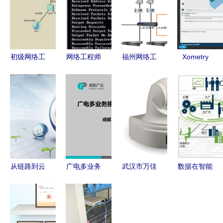
初级网络工
网络工程师
福州网络工
Xometry
程师第八天
九大实用网
程师培训中
Instant
ACL实战
络命令
心 打造网
Quoting
——从理论
络工程人才
Engine新版
到配置全解
的摇篮
网络工程功
析
能介绍 简
化定制零件
的精准在线
从链路到云
广电多业务
武汉市万佳
数据在智能
报价
端 网络工
接入网的发
网络工程有
工厂自动流
程师的进阶
展方向
限责任公司
动需要
之路
FTTH技术
深耕网络工
过“几关”？